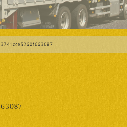
3741cce5260f663087
663087