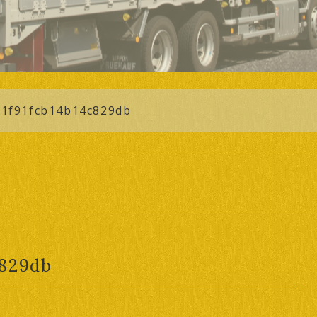
1f91fcb14b14c829db
c829db